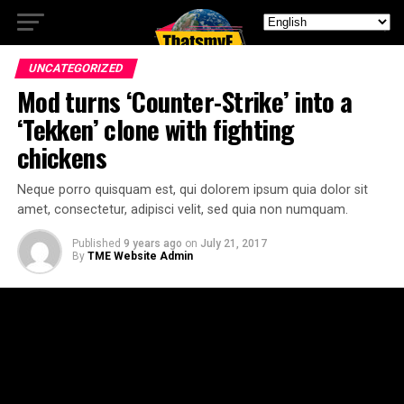
UNCATEGORIZED
Mod turns ‘Counter-Strike’ into a
‘Tekken’ clone with fighting
chickens
Neque porro quisquam est, qui dolorem ipsum quia dolor sit
amet, consectetur, adipisci velit, sed quia non numquam.
Published
9 years ago
on
July 21, 2017
By
TME Website Admin