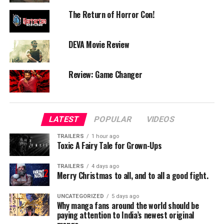
The Return of Horror Con!
Lorem ipsum dolor sit amet, consectetur adipisicing elit,
sed do eiusmod tempor incididunt ut labore et dolore
magna aliqua. Ut enim ad minim veniam, quis nostrud
DEVA Movie Review
exercitation ullamco laboris nisi ut aliquip ex ea
commodo consequat.
Review: Game Changer
“Duis aute irure dolor in
reprehenderit in voluptate
velit esse cillum dolore eu
LATEST
POPULAR
VIDEOS
fugiat”
TRAILERS
1 hour ago
Toxic A Fairy Tale for Grown-Ups
TRAILERS
4 days ago
Nemo enim ipsam voluptatem quia voluptas sit
Merry Christmas to all, and to all a good fight.
aspernatur aut odit aut fugit, sed quia consequuntur
magni dolores eos qui ratione voluptatem sequi
UNCATEGORIZED
5 days ago
Why manga fans around the world should be
nesciunt.
paying attention to India’s newest original