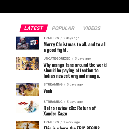
LATEST
POPULAR
VIDEOS
TRAILERS
2 days ago
Merry Christmas to all, and to all
a good fight.
UNCATEGORIZED
3 days ago
Why manga fans around the world
should be paying attention to
India’s newest original manga.
STREAMING
5 days ago
Vaali
STREAMING
5 days ago
Retro review xXx: Return of
Xander Cage
TRAILERS
1 week ago
This is where the EPIC BEGINS