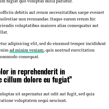
um fugiat quo voluptas nulla pariatur.
ficiis debitis aut rerum necessitatibus saepe eveniet
 molestiae non recusandae. Itaque earum rerum hic
iciendis voluptatibus maiores alias consequatur aut
llat.
tur adipisicing elit, sed do eiusmod tempor incididunt
 enim
ad minim veniam
, quis nostrud exercitation
a commodo consequat.
lor in reprehenderit in
e cillum dolore eu fugiat”
ptas sit aspernatur aut odit aut fugit, sed quia
ratione voluptatem sequi nesciunt.