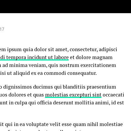
017
m ipsum quia dolor sit amet, consectetur, adipisci
di tempora incidunt ut labore
et dolore magnam
m ad minima veniam, quis nostrum exercitationem
nisi ut aliquid ex ea commodi consequatur.
io dignissimos ducimus qui blanditiis praesentium
uos dolores et quas
molestias excepturi sint
occaecati
nt in culpa qui officia deserunt mollitia animi, id est
t qui in ea voluptate velit esse quam nihil molestiae