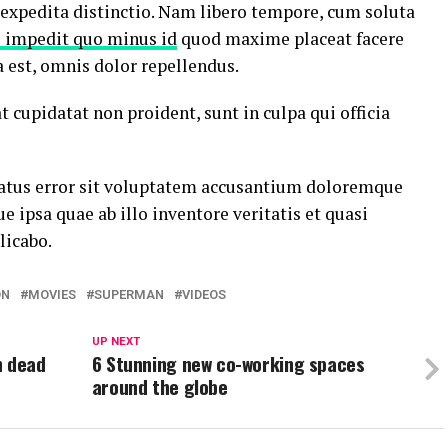
 expedita distinctio. Nam libero tempore, cum soluta
l impedit quo minus id
quod maxime placeat facere
est, omnis dolor repellendus.
t cupidatat non proident, sunt in culpa qui officia
 natus error sit voluptatem accusantium doloremque
ipsa quae ab illo inventore veritatis et quasi
licabo.
ON
MOVIES
SUPERMAN
VIDEOS
UP NEXT
n dead
6 Stunning new co-working spaces
around the globe