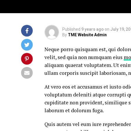
Published
9 years ago
on
July 19, 2
By
TME Website Admin
Neque porro quisquam est, qui dolore
velit, sed quia non numquam eius
mo
aliquam quaerat voluptatem. Ut eni
ullam corporis suscipit laboriosam, 
At vero eos et accusamus et iusto od
voluptatum deleniti atque corrupti q
cupiditate non provident, similique su
laborum et dolorum fuga.
Quis autem vel eum iure reprehenderi