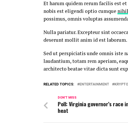
Et harum quidem rerum facilis est et
nobis est eligendi optio cumque
nihi
possimus, omnis voluptas assumenda 
Nulla pariatur. Excepteur sint occaeca
deserunt mollit anim id est laborum.
Sed ut perspiciatis unde omnis iste
laudantium, totam rem aperiam, eaque 
architecto beatae vitae dicta sunt exp
RELATED TOPICS:
ENTERTAINMENT
KRYPT
DON'T MISS
Poll: Virginia governor’s race i
heat