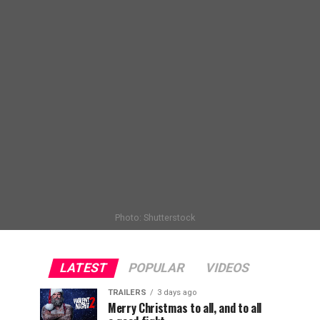
Photo: Shutterstock
LATEST
POPULAR
VIDEOS
TRAILERS
3 days ago
Merry Christmas to all, and to all