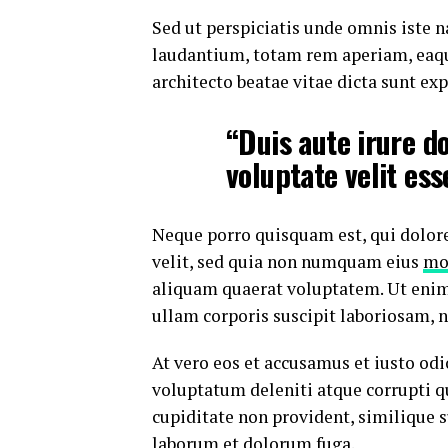
Sed ut perspiciatis unde omnis iste
laudantium, totam rem aperiam, eaque 
architecto beatae vitae dicta sunt exp
“Duis aute irure do
voluptate velit ess
Neque porro quisquam est, qui dolore
velit, sed quia non numquam eius
mo
aliquam quaerat voluptatem. Ut eni
ullam corporis suscipit laboriosam, 
At vero eos et accusamus et iusto od
voluptatum deleniti atque corrupti q
cupiditate non provident, similique su
laborum et dolorum fuga.