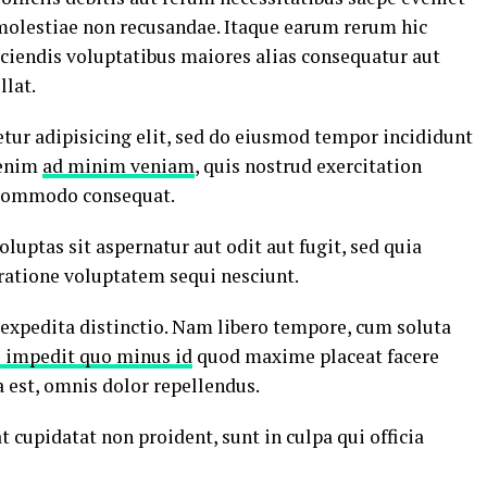
 molestiae non recusandae. Itaque earum rerum hic
iciendis voluptatibus maiores alias consequatur aut
llat.
tur adipisicing elit, sed do eiusmod tempor incididunt
 enim
ad minim veniam
, quis nostrud exercitation
a commodo consequat.
ptas sit aspernatur aut odit aut fugit, sed quia
ratione voluptatem sequi nesciunt.
 expedita distinctio. Nam libero tempore, cum soluta
l impedit quo minus id
quod maxime placeat facere
est, omnis dolor repellendus.
t cupidatat non proident, sunt in culpa qui officia