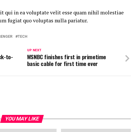
t qui in ea voluptate velit esse quam nihil molestiae
um fugiat quo voluptas nulla pariatur.
SENGER
TECH
UP NEXT
ck-to-
MSNBC finishes first in primetime
basic cable for first time ever
YOU MAY LIKE