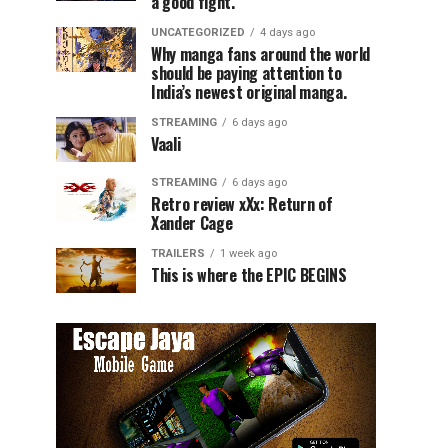
a good fight.
UNCATEGORIZED
4 days ago
Why manga fans around the world
should be paying attention to
India’s newest original manga.
STREAMING
6 days ago
Vaali
STREAMING
6 days ago
Retro review xXx: Return of
Xander Cage
TRAILERS
1 week ago
This is where the EPIC BEGINS