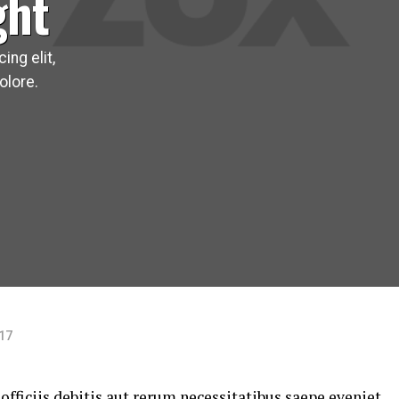
ght
ing elit,
olore.
017
ficiis debitis aut rerum necessitatibus saepe eveniet