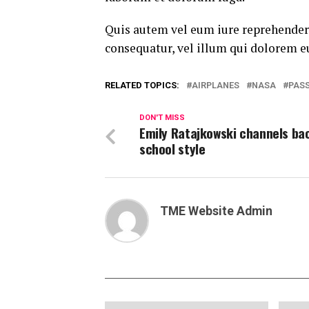
Quis autem vel eum iure reprehenderi
consequatur, vel illum qui dolorem e
RELATED TOPICS:
AIRPLANES
NASA
PAS
DON'T MISS
Emily Ratajkowski channels ba
school style
TME Website Admin