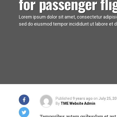
for passenger fli
Lorem ipsum dolor sit amet, consectetur adipisic
sed do eiusmod tempor incididunt ut labore et d
Published
9 years ago
on
July 25, 2
By
TME Website Admin
Temporibus autem quibusdam et aut of